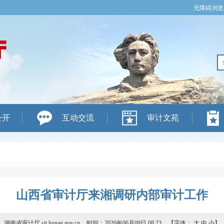
无障碍浏览
公开
互动交流
审计文苑
山西省审计厅来湘调研内部审计工作
湖南省审计厅 sjt.hunan.gov.cn
时间：2026年06月09日 08:23
【字体：
大
中
小
】